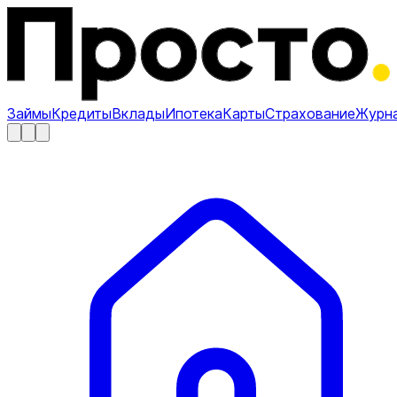
Займы
Кредиты
Вклады
Ипотека
Карты
Страхование
Журн