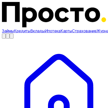
Займы
Кредиты
Вклады
Ипотека
Карты
Страхование
Журн