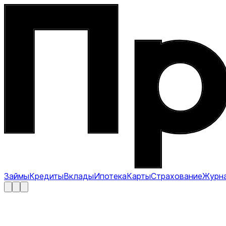
Займы
Кредиты
Вклады
Ипотека
Карты
Страхование
Журн