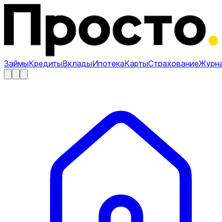
Займы
Кредиты
Вклады
Ипотека
Карты
Страхование
Журн