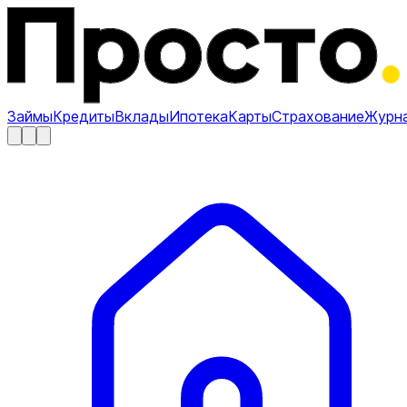
Займы
Кредиты
Вклады
Ипотека
Карты
Страхование
Журн