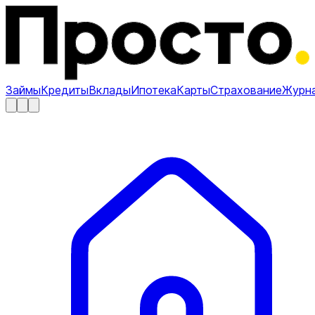
Займы
Кредиты
Вклады
Ипотека
Карты
Страхование
Журн