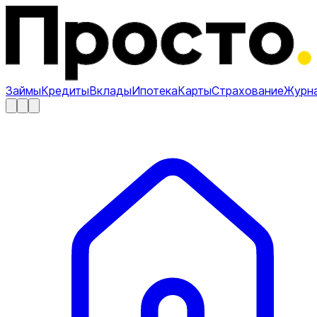
Займы
Кредиты
Вклады
Ипотека
Карты
Страхование
Журн