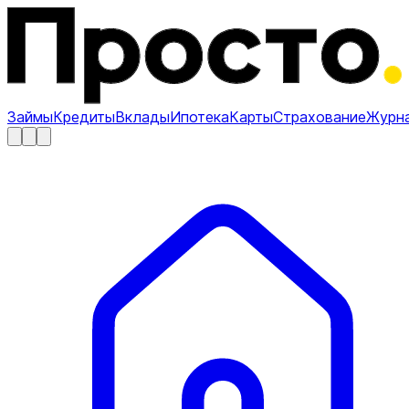
Займы
Кредиты
Вклады
Ипотека
Карты
Страхование
Журн