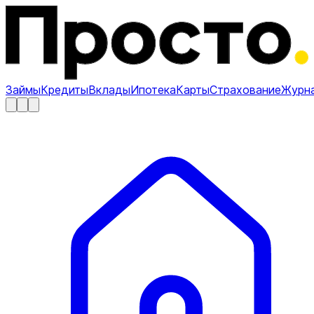
Займы
Кредиты
Вклады
Ипотека
Карты
Страхование
Журн