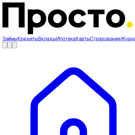
Займы
Кредиты
Вклады
Ипотека
Карты
Страхование
Журн