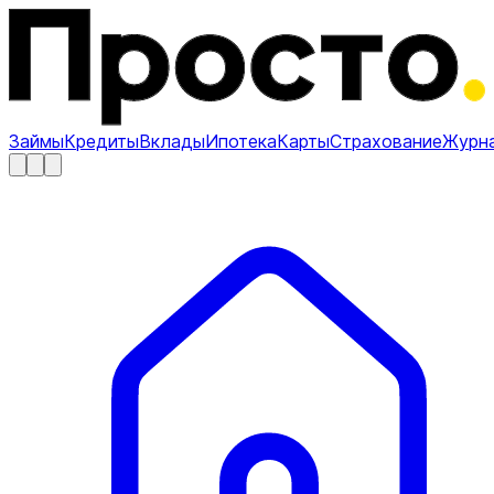
Займы
Кредиты
Вклады
Ипотека
Карты
Страхование
Журн