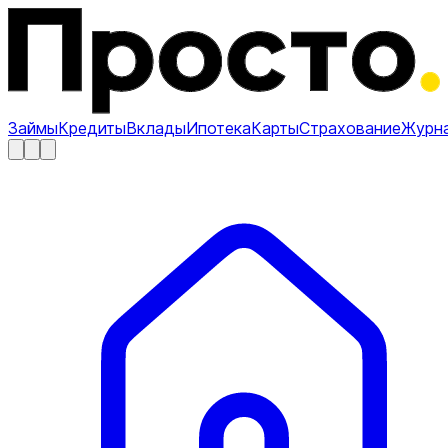
Займы
Кредиты
Вклады
Ипотека
Карты
Страхование
Журн