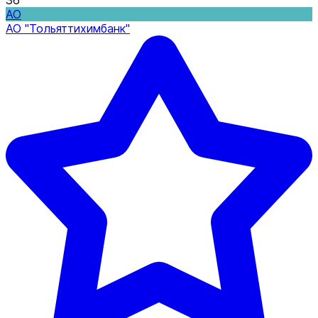
36
АО
АО "Тольяттихимбанк"