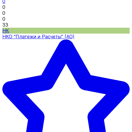
0
0
0
0
33
НК
НКО "Платежи и Расчеты" (АО)