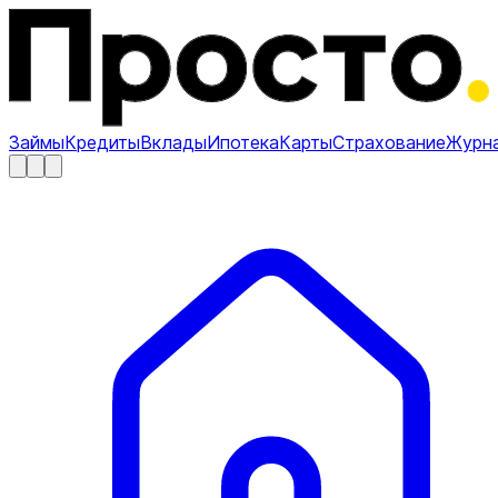
Займы
Кредиты
Вклады
Ипотека
Карты
Страхование
Журн