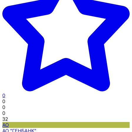
0
0
0
0
32
АО
АО "ГЕНБАНК"