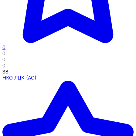
0
0
0
0
38
НКО ЛЦК (АО)