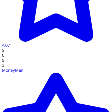
4.67
9
0
9
3
MoneyMan