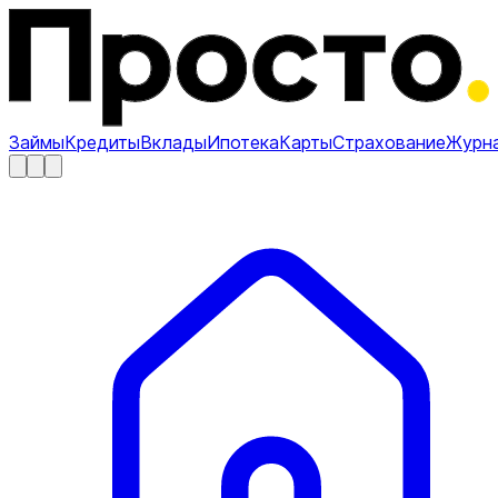
Займы
Кредиты
Вклады
Ипотека
Карты
Страхование
Журн