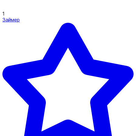
1
Займер