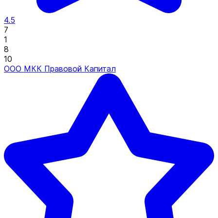
4.5
7
1
8
10
ООО МКК Правовой Капитал