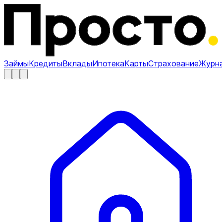
Займы
Кредиты
Вклады
Ипотека
Карты
Страхование
Журн