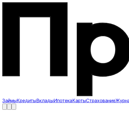
Займы
Кредиты
Вклады
Ипотека
Карты
Страхование
Журн