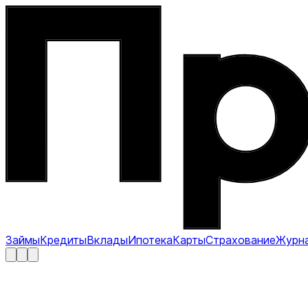
Займы
Кредиты
Вклады
Ипотека
Карты
Страхование
Журн