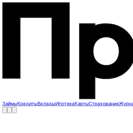
Займы
Кредиты
Вклады
Ипотека
Карты
Страхование
Журн