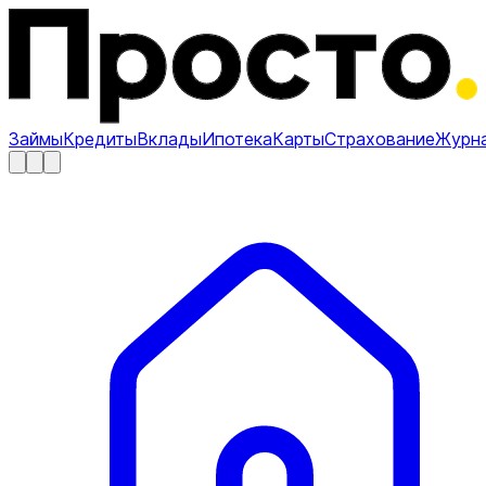
Займы
Кредиты
Вклады
Ипотека
Карты
Страхование
Журн