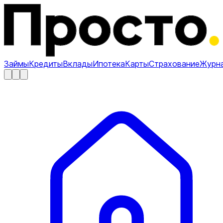
Займы
Кредиты
Вклады
Ипотека
Карты
Страхование
Журн