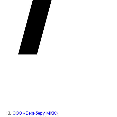
ООО «Бериберу МКК»