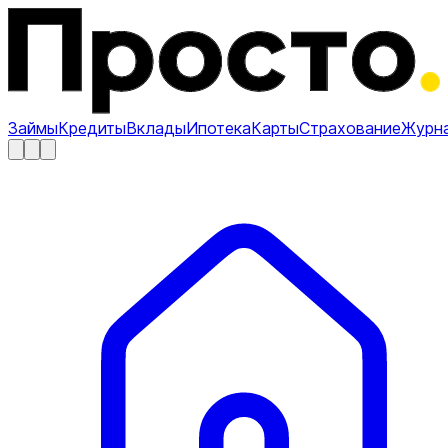
Займы
Кредиты
Вклады
Ипотека
Карты
Страхование
Журн