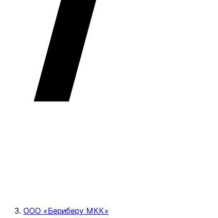
ООО «Бериберу МКК»