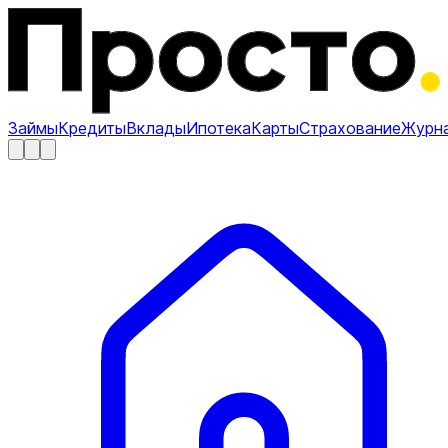
Займы
Кредиты
Вклады
Ипотека
Карты
Страхование
Журн