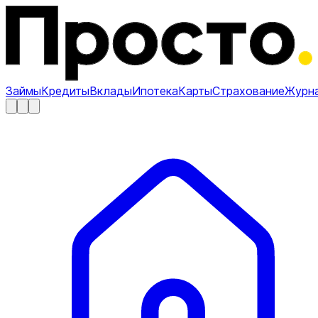
Займы
Кредиты
Вклады
Ипотека
Карты
Страхование
Журн