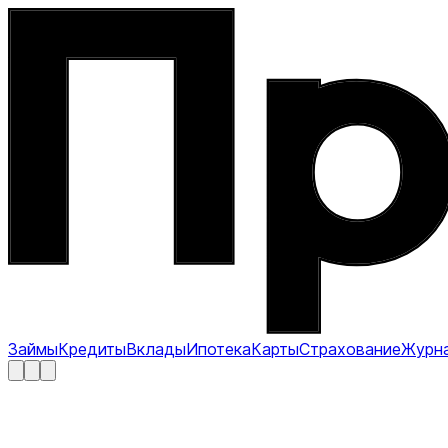
Займы
Кредиты
Вклады
Ипотека
Карты
Страхование
Журн