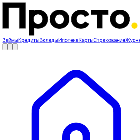
Займы
Кредиты
Вклады
Ипотека
Карты
Страхование
Журн