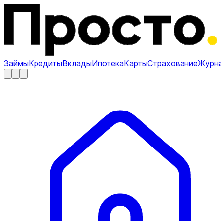
Займы
Кредиты
Вклады
Ипотека
Карты
Страхование
Журн