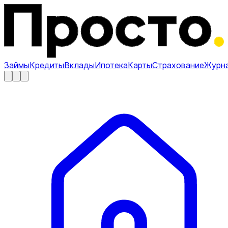
Займы
Кредиты
Вклады
Ипотека
Карты
Страхование
Журн