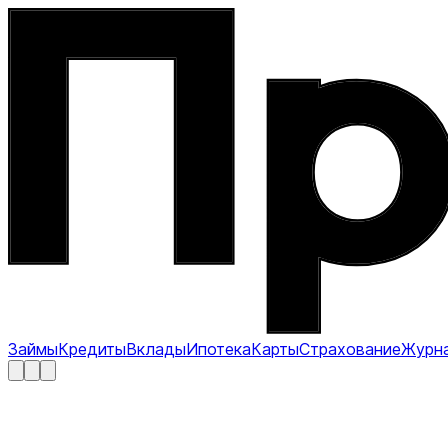
Займы
Кредиты
Вклады
Ипотека
Карты
Страхование
Журн