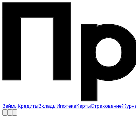
Займы
Кредиты
Вклады
Ипотека
Карты
Страхование
Журн