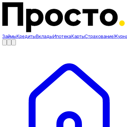
Займы
Кредиты
Вклады
Ипотека
Карты
Страхование
Журн