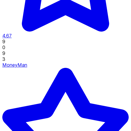
4.67
9
0
9
3
MoneyMan