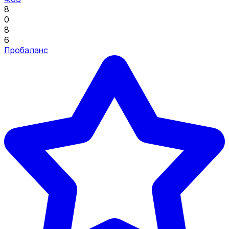
8
0
8
6
Пробаланс