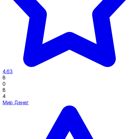
4.63
8
0
8
4
Мир Денег