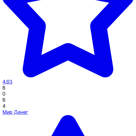
4.63
8
0
8
4
Мир Денег