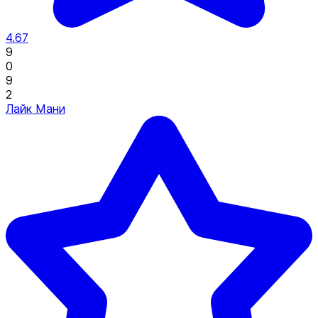
4.67
9
0
9
2
Лайк Мани