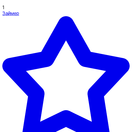
1
Займер