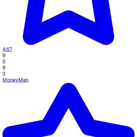
4.67
9
0
9
3
MoneyMan