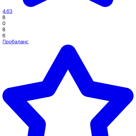
4.63
8
0
8
6
Пробаланс