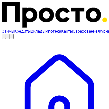
Займы
Кредиты
Вклады
Ипотека
Карты
Страхование
Журн