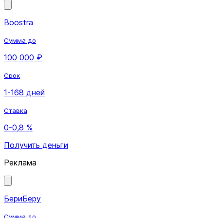
Boostra
Сумма до
100 000 ₽
Срок
1-168 дней
Ставка
0-0,8 %
Получить деньги
Реклама
БериБеру
Сумма до