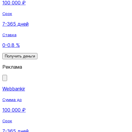
100 000 ₽
Срок
7-365 дней
Ставка
0-0,8 %
Получить деньги
Реклама
Webbankir
Сумма до
100 000 ₽
Срок
7-365 дней