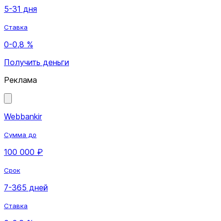
5-31 дня
Ставка
0-0,8 %
Получить деньги
Реклама
Webbankir
Сумма до
100 000 ₽
Срок
7-365 дней
Ставка