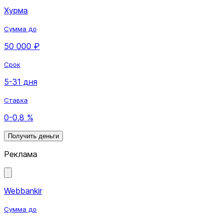
Хурма
Сумма до
50 000 ₽
Срок
5-31 дня
Ставка
0-0,8 %
Получить деньги
Реклама
Webbankir
Сумма до