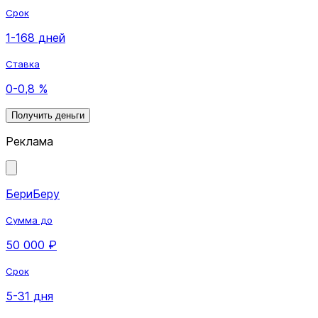
Срок
1-168 дней
Ставка
0-0,8 %
Получить деньги
Реклама
БериБеру
Сумма до
50 000 ₽
Срок
5-31 дня