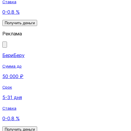
Ставка
0-0,8 %
Получить деньги
Реклама
БериБеру
Сумма до
50 000 ₽
Срок
5-31 дня
Ставка
0-0,8 %
Получить деньги