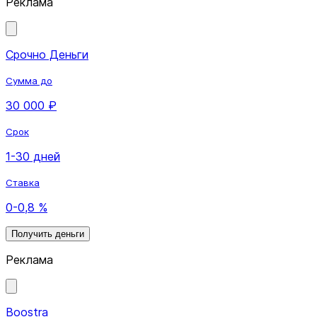
Реклама
Срочно Деньги
Сумма до
30 000 ₽
Срок
1-30 дней
Ставка
0-0,8 %
Получить деньги
Реклама
Boostra