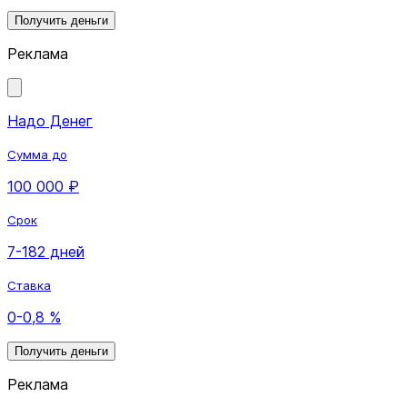
Получить деньги
Реклама
Надо Денег
Сумма до
100 000 ₽
Срок
7-182 дней
Ставка
0-0,8 %
Получить деньги
Реклама