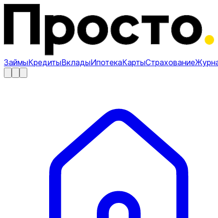
Займы
Кредиты
Вклады
Ипотека
Карты
Страхование
Журн