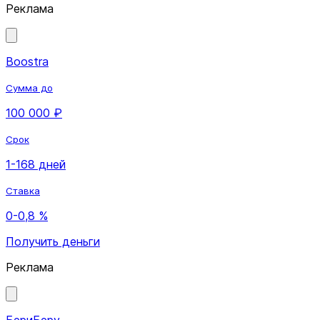
Реклама
Boostra
Сумма до
100 000 ₽
Срок
1-168 дней
Ставка
0-0,8 %
Получить деньги
Реклама
БериБеру