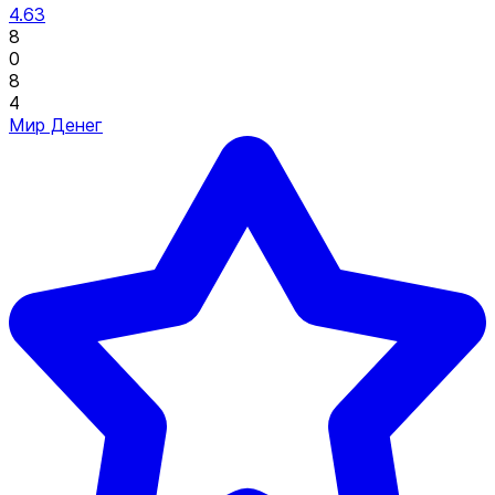
4.63
8
0
8
4
Мир Денег