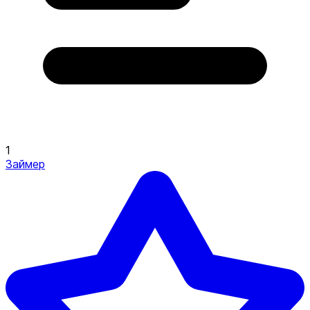
1
Займер