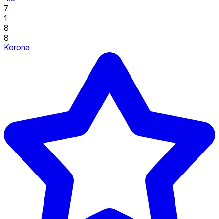
7
1
8
8
Korona