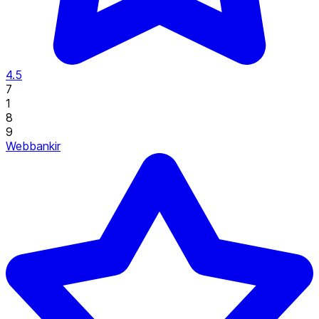
4.5
7
1
8
9
Webbankir