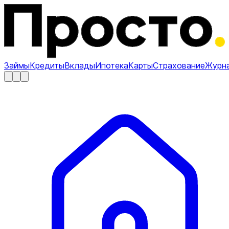
Займы
Кредиты
Вклады
Ипотека
Карты
Страхование
Журн