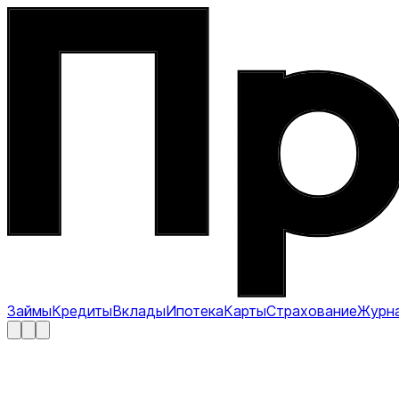
Займы
Кредиты
Вклады
Ипотека
Карты
Страхование
Журн