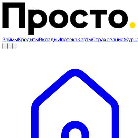
Займы
Кредиты
Вклады
Ипотека
Карты
Страхование
Журн