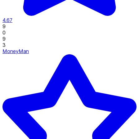
4.67
9
0
9
3
MoneyMan