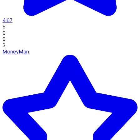
4.67
9
0
9
3
MoneyMan