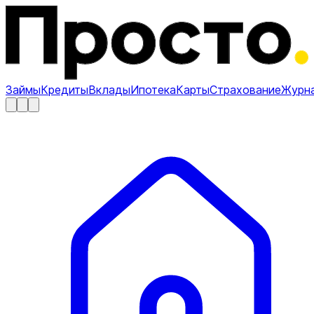
Займы
Кредиты
Вклады
Ипотека
Карты
Страхование
Журн