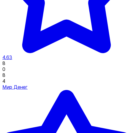
4.63
8
0
8
4
Мир Денег