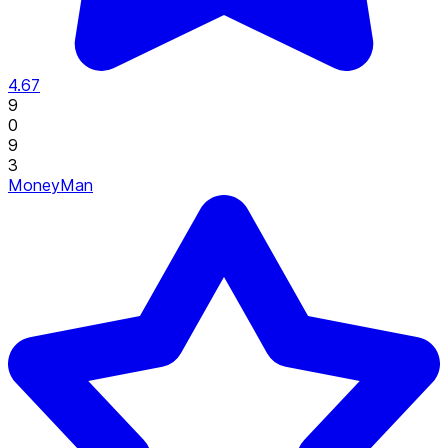
4.67
9
0
9
3
MoneyMan