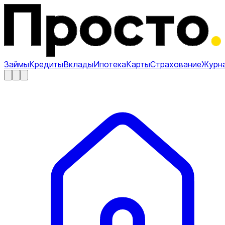
Займы
Кредиты
Вклады
Ипотека
Карты
Страхование
Журн