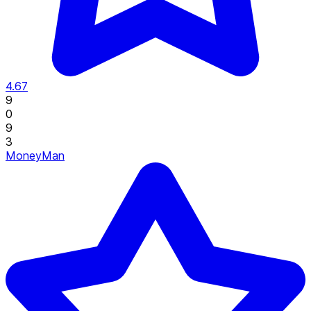
4.67
9
0
9
3
MoneyMan