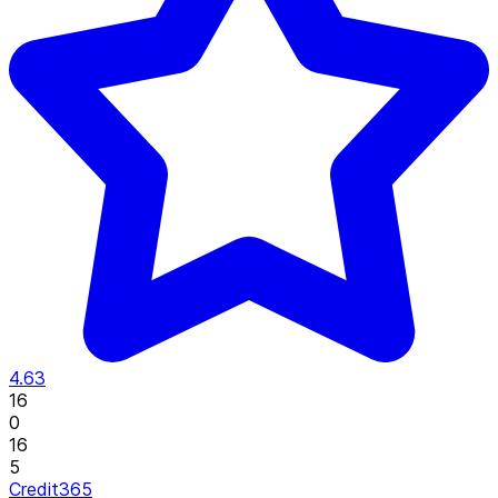
4.63
16
0
16
5
Credit365