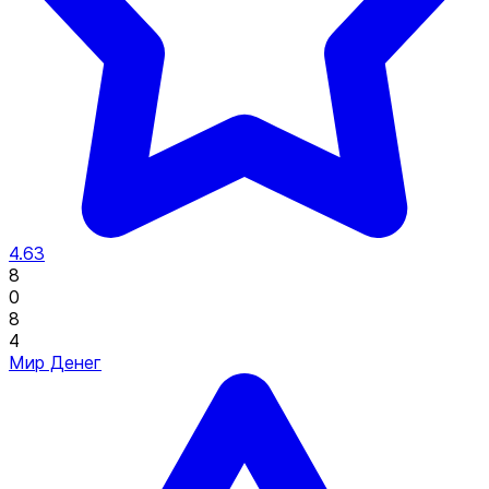
4.63
8
0
8
4
Мир Денег