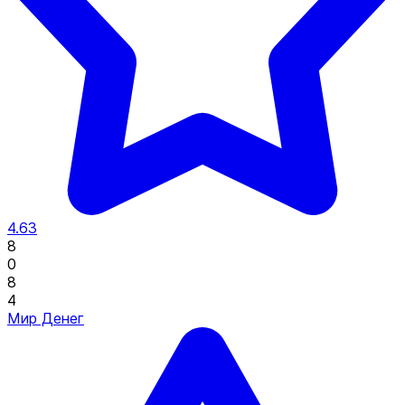
4.63
8
0
8
4
Мир Денег