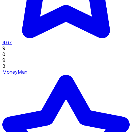
4.67
9
0
9
3
MoneyMan