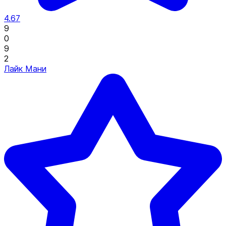
4.67
9
0
9
2
Лайк Мани