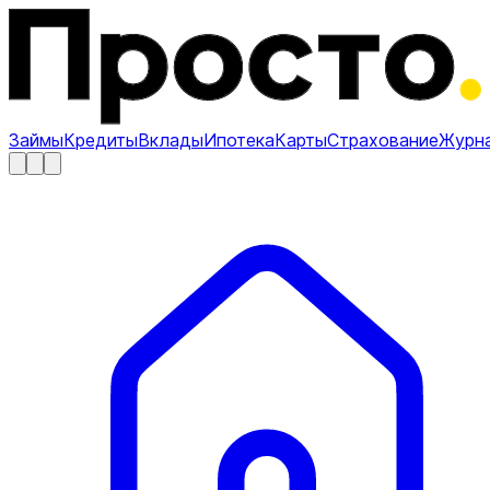
Займы
Кредиты
Вклады
Ипотека
Карты
Страхование
Журн