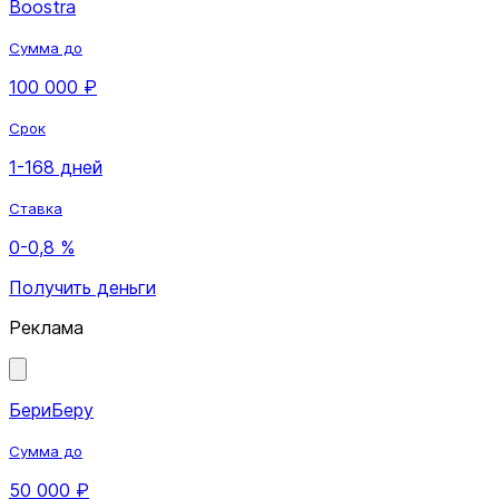
Boostra
Сумма до
100 000 ₽
Срок
1-168 дней
Ставка
0-0,8 %
Получить деньги
Реклама
БериБеру
Сумма до
50 000 ₽