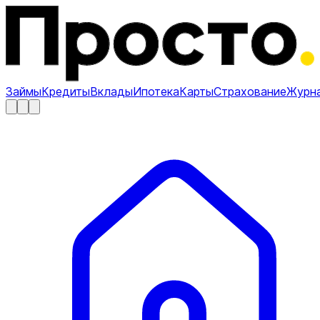
Займы
Кредиты
Вклады
Ипотека
Карты
Страхование
Журн