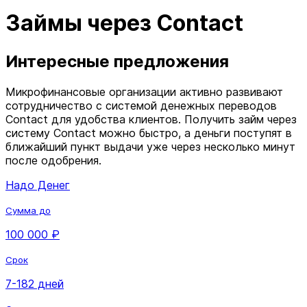
Займы через Contact
Интересные предложения
Микрофинансовые организации активно развивают
сотрудничество с системой денежных переводов
Contact для удобства клиентов. Получить займ через
систему Contact можно быстро, а деньги поступят в
ближайший пункт выдачи уже через несколько минут
после одобрения.
Надо Денег
Сумма до
100 000 ₽
Срок
7-182 дней