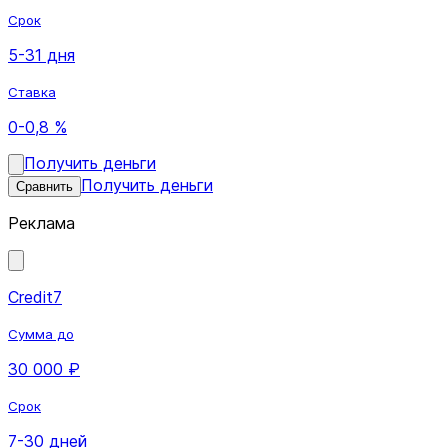
Срок
5-31 дня
Ставка
0-0,8 %
Получить деньги
Получить деньги
Сравнить
Реклама
Credit7
Сумма до
30 000 ₽
Срок
7-30 дней