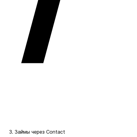
Займы через Contact