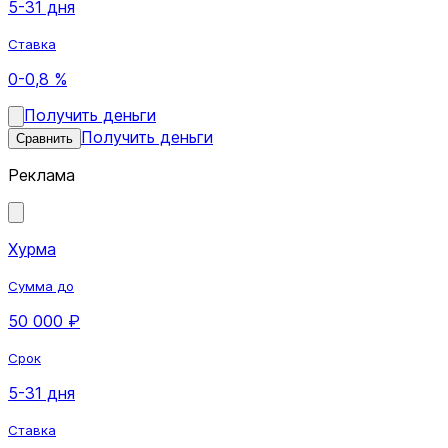
5-31 дня
Ставка
0-0,8 %
Получить деньги
Получить деньги
Сравнить
Реклама
Хурма
Сумма до
50 000 ₽
Срок
5-31 дня
Ставка