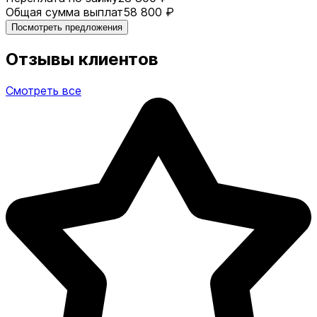
Общая сумма выплат
58 800 ₽
Посмотреть предложения
Отзывы клиентов
Смотреть все