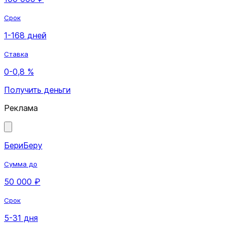
Срок
1-168 дней
Ставка
0-0,8 %
Получить деньги
Реклама
БериБеру
Сумма до
50 000 ₽
Срок
5-31 дня