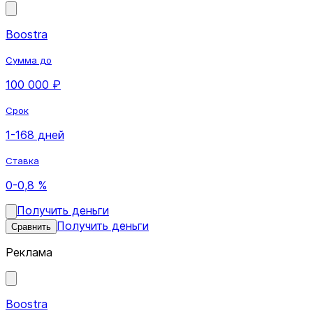
Boostra
Сумма до
100 000 ₽
Срок
1-168 дней
Ставка
0-0,8 %
Получить деньги
Получить деньги
Сравнить
Реклама
Boostra