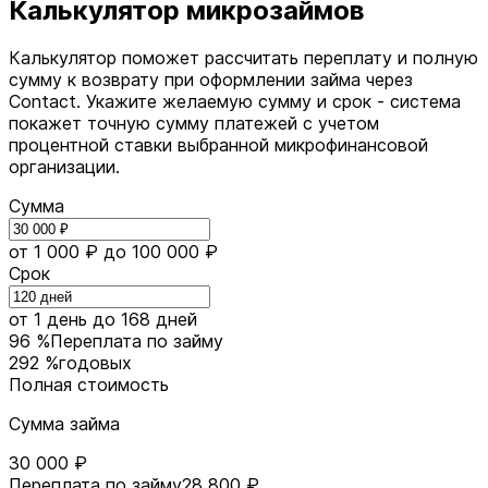
Калькулятор микрозаймов
Калькулятор поможет рассчитать переплату и полную
сумму к возврату при оформлении займа через
Contact. Укажите желаемую сумму и срок - система
покажет точную сумму платежей с учетом
процентной ставки выбранной микрофинансовой
организации.
Сумма
от 1 000 ₽
до 100 000 ₽
Срок
от 1 день
до 168 дней
96 %
Переплата по займу
292 %
годовых
Полная стоимость
Сумма займа
30 000 ₽
Переплата по займу
28 800 ₽