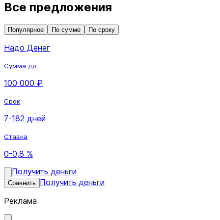
Все предложения
Популярное
По сумме
По сроку
Надо Денег
Сумма до
100 000 ₽
Срок
7-182 дней
Ставка
0-0,8 %
Получить деньги
Получить деньги
Сравнить
Реклама