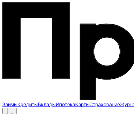
Займы
Кредиты
Вклады
Ипотека
Карты
Страхование
Журн