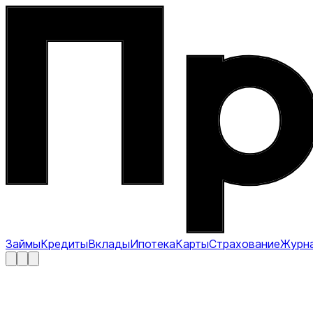
Займы
Кредиты
Вклады
Ипотека
Карты
Страхование
Журн