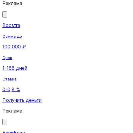
Реклама
Boostra
Сумма до
100 000 ₽
Срок
1-168 дней
Ставка
0-0,8 %
Получить деньги
Реклама
БериБеру