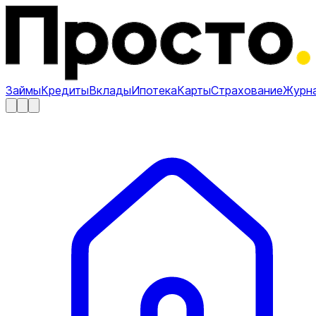
Займы
Кредиты
Вклады
Ипотека
Карты
Страхование
Журн