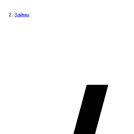
Займы