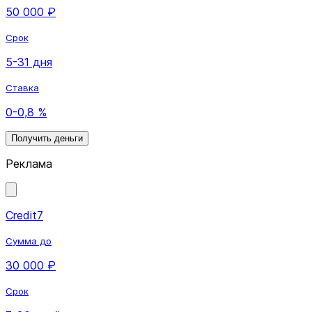
50 000 ₽
Срок
5-31 дня
Ставка
0-0,8 %
Получить деньги
Реклама
Credit7
Сумма до
30 000 ₽
Срок