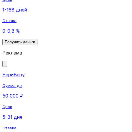
1-168 дней
Ставка
0-0,8 %
Получить деньги
Реклама
БериБеру
Сумма до
50 000 ₽
Срок
5-31 дня
Ставка