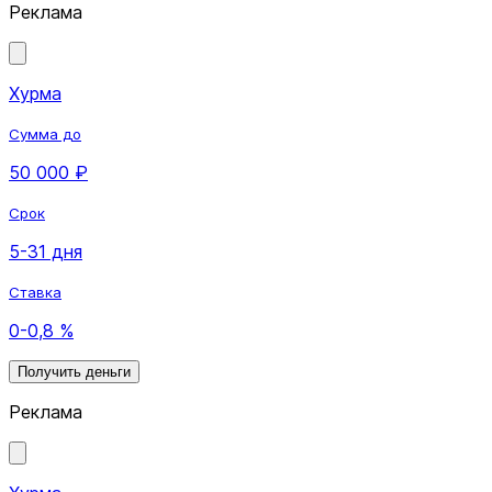
Реклама
Хурма
Сумма до
50 000 ₽
Срок
5-31 дня
Ставка
0-0,8 %
Получить деньги
Реклама