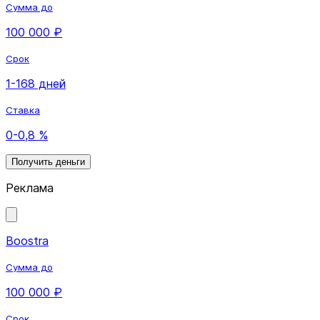
Сумма до
100 000 ₽
Срок
1-168 дней
Ставка
0-0,8 %
Получить деньги
Реклама
Boostra
Сумма до
100 000 ₽
Срок