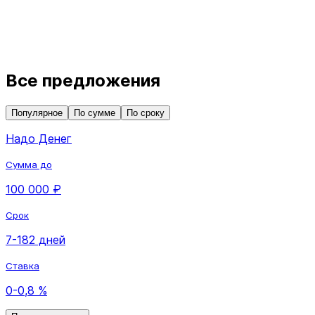
Все предложения
Популярное
По сумме
По сроку
Надо Денег
Сумма до
100 000 ₽
Срок
7-182 дней
Ставка
0-0,8 %