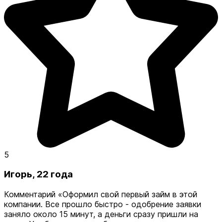
5
Игорь, 22 года
Комментарий
«Оформил свой первый займ в этой
компании. Все прошло быстро - одобрение заявки
заняло около 15 минут, а деньги сразу пришли на