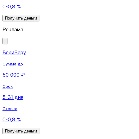
0-0,8 %
Получить деньги
Реклама
БериБеру
Сумма до
50 000 ₽
Срок
5-31 дня
Ставка
0-0,8 %
Получить деньги