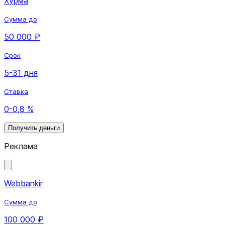
Хурма
Сумма до
50 000 ₽
Срок
5-31 дня
Ставка
0-0,8 %
Получить деньги
Реклама
Webbankir
Сумма до
100 000 ₽