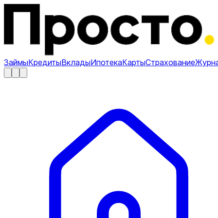
Займы
Кредиты
Вклады
Ипотека
Карты
Страхование
Журн