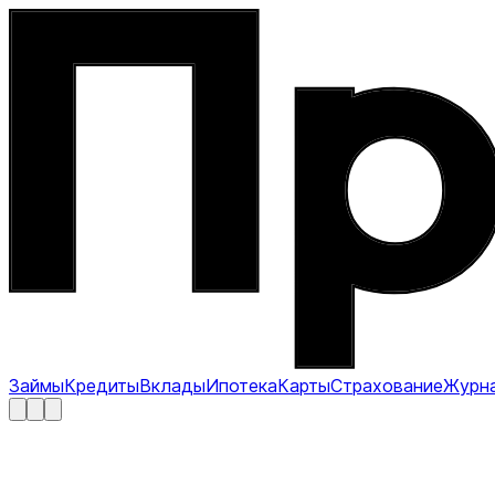
Займы
Кредиты
Вклады
Ипотека
Карты
Страхование
Журн