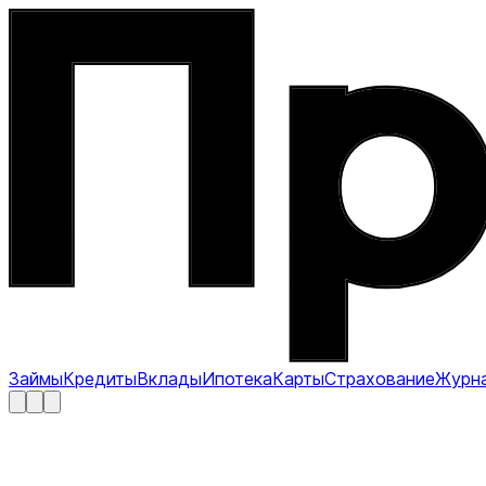
Займы
Кредиты
Вклады
Ипотека
Карты
Страхование
Журн