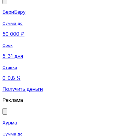
БериБеру
Сумма до
50 000 ₽
Срок
5-31 дня
Ставка
0-0,8 %
Получить деньги
Реклама
Хурма
Сумма до