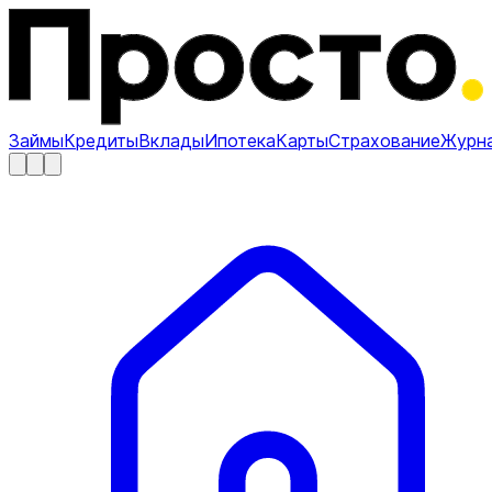
Займы
Кредиты
Вклады
Ипотека
Карты
Страхование
Журн